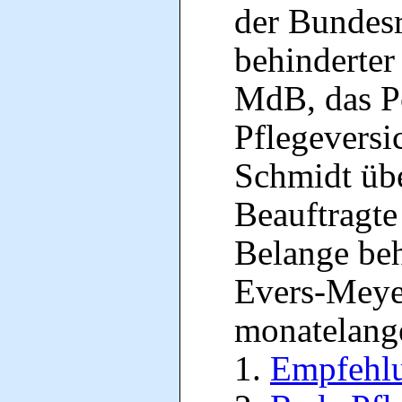
der Bundesr
behinderte
MdB, das Po
Pflegeversi
Schmidt übe
Beauftragte
Belange beh
Evers-Meye
monatelange
Empfehlun