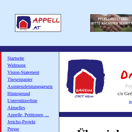
Startseite
Widmung
Vision-Statement
Thesenpapier
Par
Assistenzleistungsgesetz
Hintergrund
c/o Ger
Unterstützerliste
w
Aktuelles
Appelle, Petitionen, ...
Jericho-Projekt
Presse