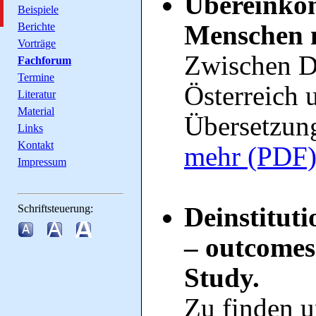
Übereinko
Beispiele
Menschen 
Berichte
Vorträge
Zwischen De
Fachforum
Termine
Österreich 
Literatur
Material
Übersetzun
Links
Kontakt
mehr (PDF
Impressum
Deinstitut
Schriftsteuerung:
– outcomes
Study.
Zu finden u