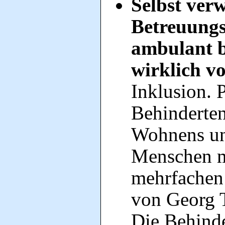
Selbst ver
Betreuungs
ambulant 
wirklich v
Inklusion. 
Behinderten
Wohnens un
Menschen m
mehrfachen
von Georg 
Die Behinder