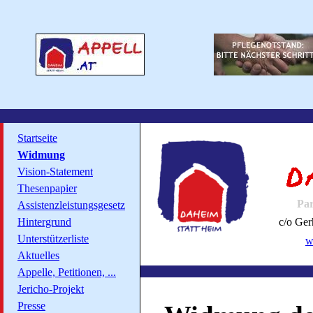
Startseite
Widmung
Vision-Statement
Thesenpapier
Par
Assistenzleistungsgesetz
Hintergrund
c/o Ger
Unterstützerliste
w
Aktuelles
Appelle, Petitionen, ...
Jericho-Projekt
Presse