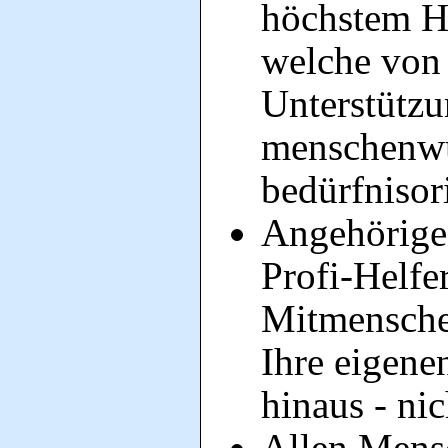
höchstem Hi
welche von 
Unterstützu
menschenwü
bedürfnisor
Angehörige
Profi-Helfe
Mitmenschen
Ihre eigene
hinaus - nic
Allen Mensc