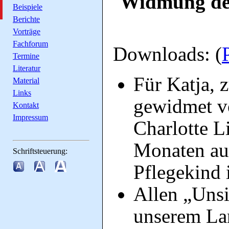
Widmung der
Beispiele
Berichte
Vorträge
Fachforum
Downloads: (
Termine
Literatur
Für Katja, 
Material
Links
gewidmet vo
Kontakt
Impressum
Charlotte L
Monaten au
Schriftsteuerung:
Pflegekind 
Allen „Unsi
unserem La