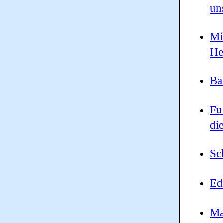
un
Mi
He
Ba
Fu
di
Sc
Ed
Ma