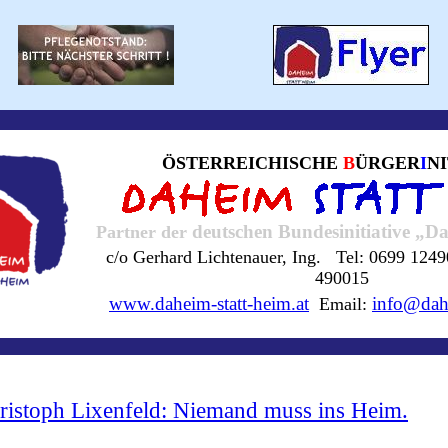
ÖSTERREICHISCHE
B
ÜRGER
I
N
deutschen Bundesinitiative „D
Partner der
c/o Gerhard Lichtenauer, Ing. Tel: 0699 12
490015
www.daheim-statt-heim.at
info@dahe
Email:
ristoph Lixenfeld: Niemand muss ins Heim.