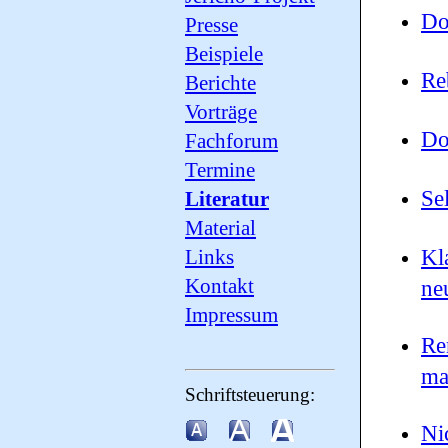
Do
Presse
Beispiele
Re
Berichte
Vorträge
Do
Fachforum
Termine
Se
Literatur
Material
Kl
Links
Kontakt
ne
Impressum
Re
ma
Schriftsteuerung:
Ni