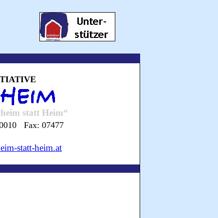
ITIATIVE
aheim statt Heim“
490010 Fax: 07477
im-statt-heim.at