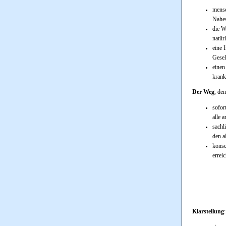
mensc
Nahes
die W
natür
eine 
Gesel
einen
krank
Der Weg
, de
sofor
alle 
sachl
den a
konse
errei
Klarstellung