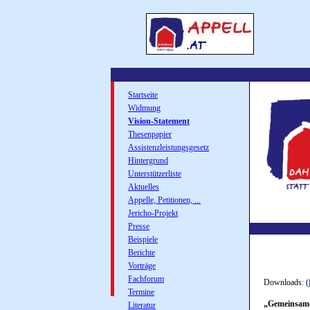
Startseite
Widmung
Vision-Statement
Thesenpapier
Assistenzleistungsgesetz
Hintergrund
Unterstützerliste
Aktuelles
Appelle, Petitionen, ...
Jericho-Projekt
Presse
Beispiele
Berichte
Vorträge
Fachforum
Downloads: (
Termine
„Gemeinsame 
Literatur