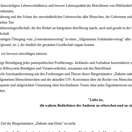
henwürdigere Lebensverhältnisse und bessere Lebensqualität der Betroffenen von Hilfsbedürf
tehenden,
ahrung und den Schutz des unveräußerlichen Lebensrechts aller Menschen, der Geborenen und
lichen Tod
Inklusionsgesellschaft, die den Bedarf an Integration überflüssig macht, auch und gerade in de
lschaft
 nötigen Übergang vom „Generationenvertrag“ in einen „Allgemeinen Solidaritätsvertrag“ aller M
/gesund, etc.), der letztlich der gesamten Gesellschaft zugute kommt
n wir bewusst einschlagen müssen:
tige Beendigung jedes parteipolitischen Profilierungs- hickhacks und Aufnahme konstruktiver 
am Hilfesystem Beteiligten und Verantwortlichen, zusammen mit den Betroffenen
iche Auseinandersetzung mit den Forderungen und Thesen dieser Bürgerinitiative „Daheim stat
llgemeinen Menschenrechten und der aktuellen UN- Konvention über die Rechte von Mensche
quente und zielgerichtete Umsetzung oben beschriebener Vision ohne jedes Eigeninteressen nic
chen.
"Liebe ist,
die wahren Bedürfnisse des Anderen zu erforschen und zu st
: Ziel der Bürgerinitiative „Daheim statt Heim“ ist nicht,