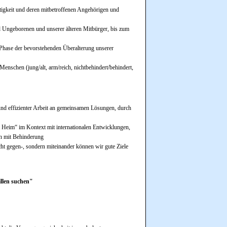
tigkeit und deren mitbetroffenen Angehörigen und
 Ungeborenen und unserer älteren Mitbürger, bis zum
r Phase der bevorstehenden Überalterung unserer
enschen (jung/alt, arm/reich, nichtbehindert/behindert,
und effizienter Arbeit an gemeinsamen Lösungen, durch
t Heim“ im Kontext mit internationalen Entwicklungen,
n mit Behinderung
ht gegen-, sondern miteinander können wir gute Ziele
illen suchen"