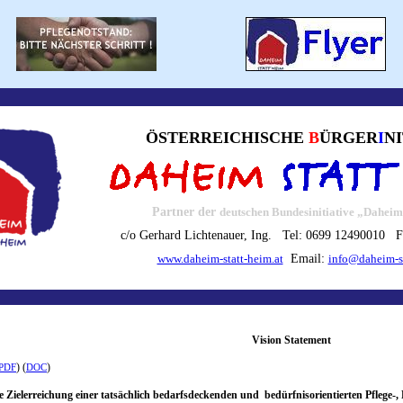
ÖSTERREICHISCHE
B
ÜRGER
I
N
Partner der
deutschen Bundesinitiative „Daheim
c/o Gerhard Lichtenauer, Ing. Tel: 0699 12490010 
Email:
www.daheim-statt-heim.at
info@daheim-st
Vision Statement
) (
)
PDF
DOC
Zielerreichung einer tatsächlich bedarfsdeckenden und bedürfnisorientierten Pflege-,